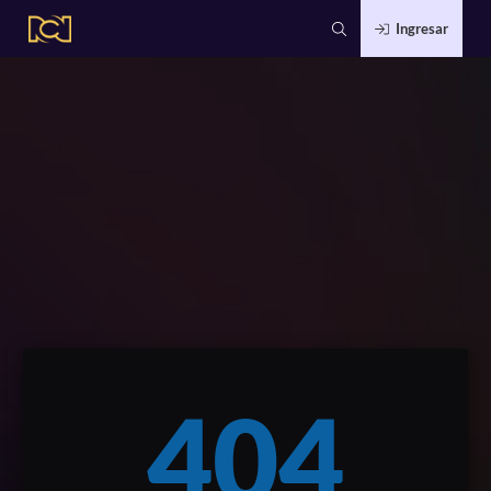
Ingresar
404