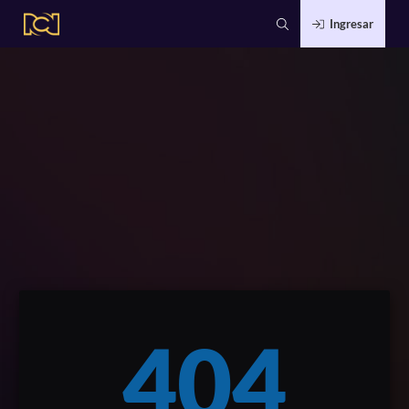
Ingresar
404