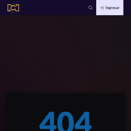
Ingresar
404