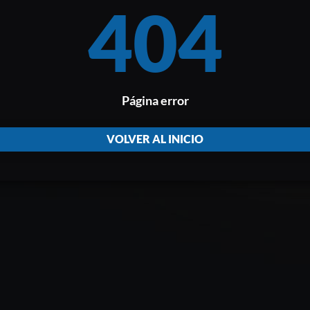
404
Página error
VOLVER AL INICIO