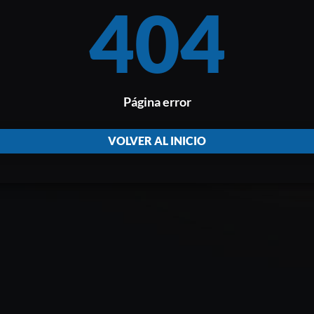
404
Página error
VOLVER AL INICIO