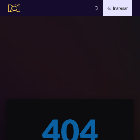
Ingresar
404