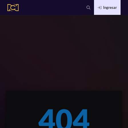
Ingresar
404