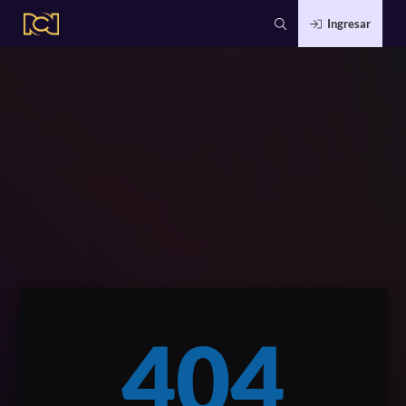
Ingresar
404