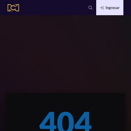
Ingresar
404