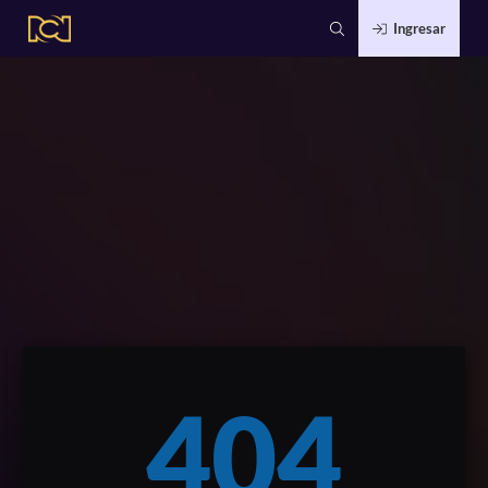
Ingresar
404