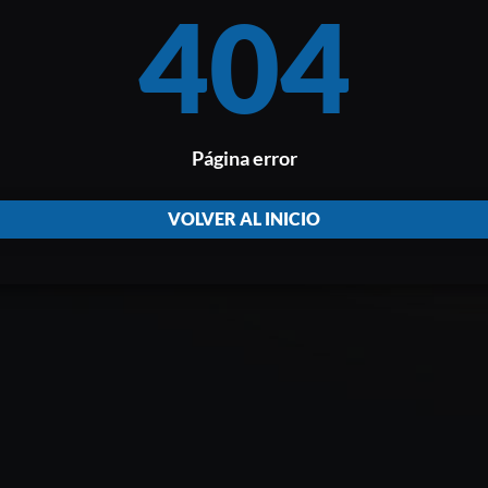
404
Página error
VOLVER AL INICIO