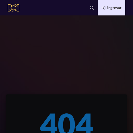
Ingresar
404