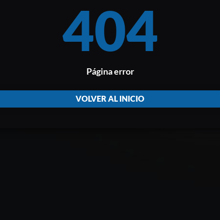
404
Página error
VOLVER AL INICIO