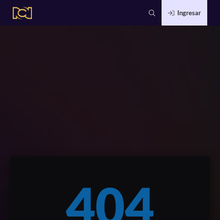
Ingresar
404