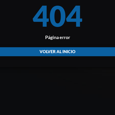
404
Página error
VOLVER AL INICIO