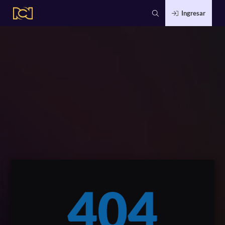
Ingresar
404