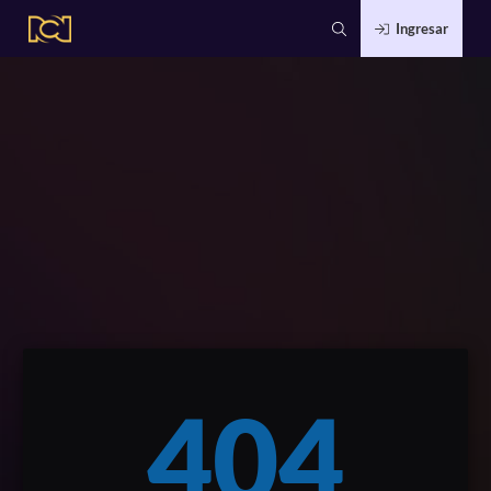
Ingresar
404