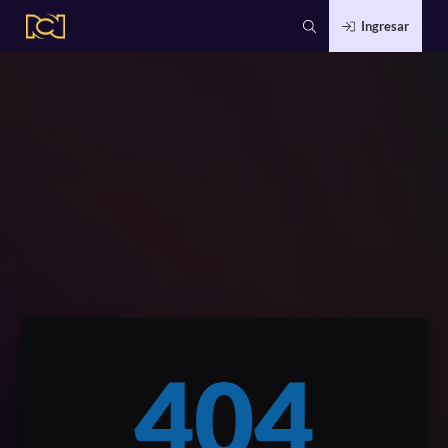
Ingresar
404