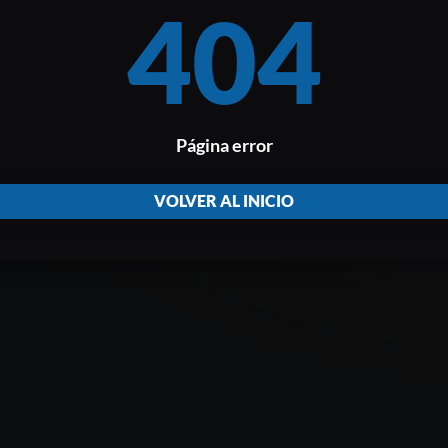
404
Página error
VOLVER AL INICIO