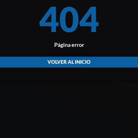
404
Página error
VOLVER AL INICIO