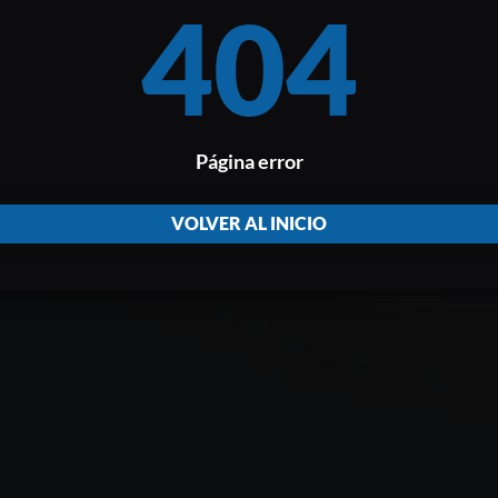
404
Página error
VOLVER AL INICIO