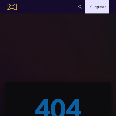
Ingresar
404