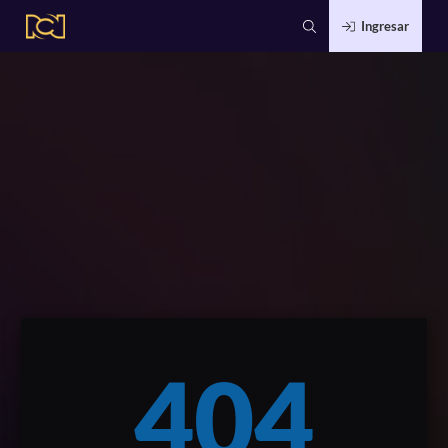
Ingresar
404