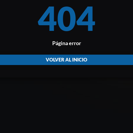
404
Página error
VOLVER AL INICIO