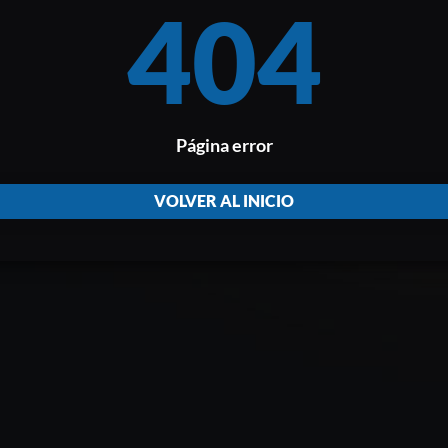
404
Página error
VOLVER AL INICIO