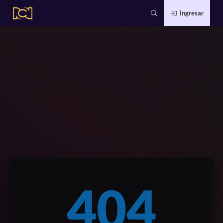
Ingresar
404