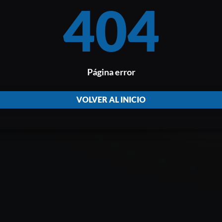
404
Página error
VOLVER AL INICIO