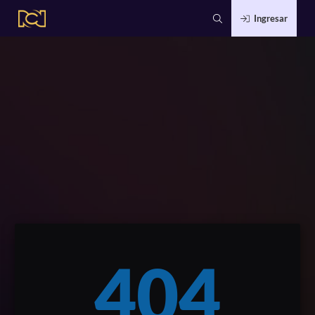
Ingresar
404