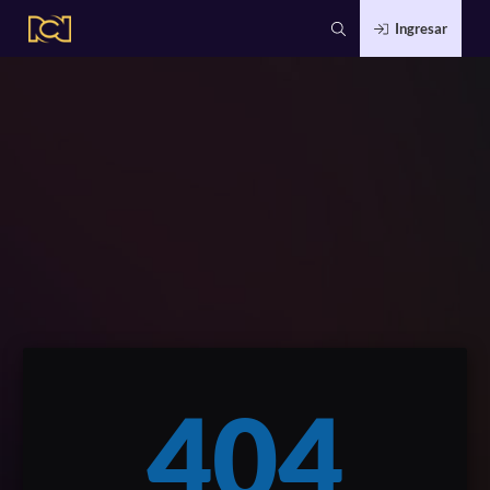
Ingresar
404