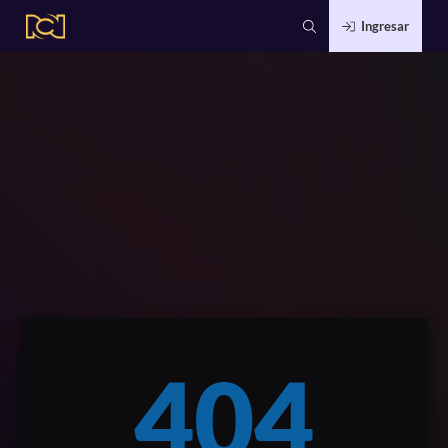
Ingresar
404