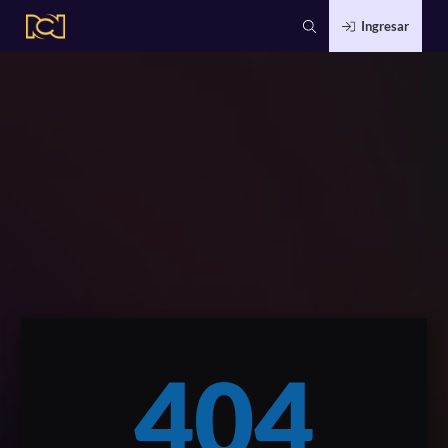
Ingresar
404