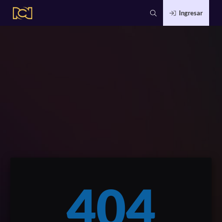
Ingresar
404