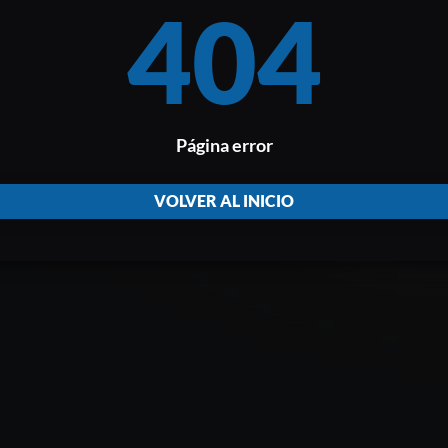
404
Página error
VOLVER AL INICIO