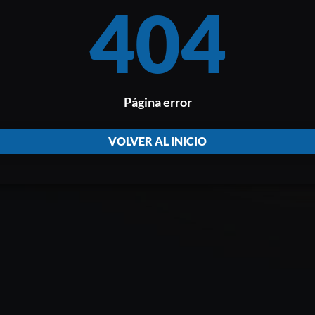
404
Página error
VOLVER AL INICIO