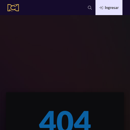
Ingresar
404