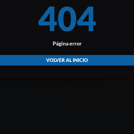
404
Página error
VOLVER AL INICIO