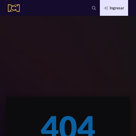
Ingresar
404