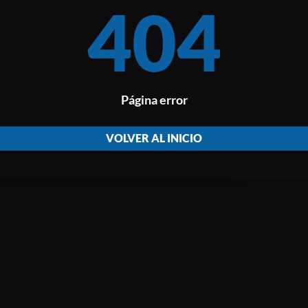
404
Página error
VOLVER AL INICIO