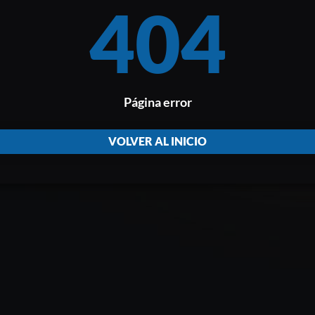
404
Página error
VOLVER AL INICIO