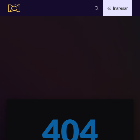
Ingresar
404