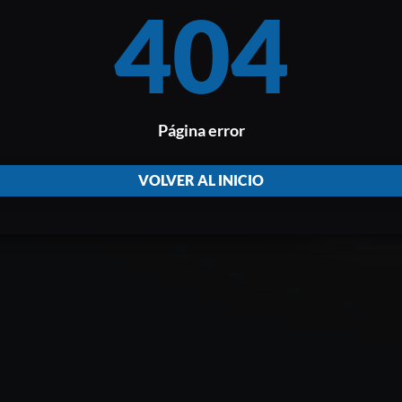
404
Página error
VOLVER AL INICIO