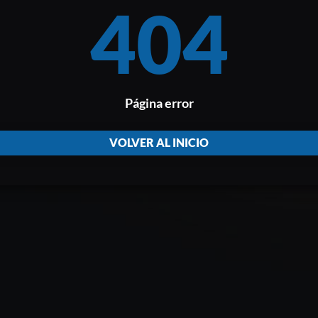
404
Página error
VOLVER AL INICIO