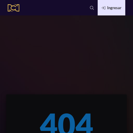
Ingresar
404