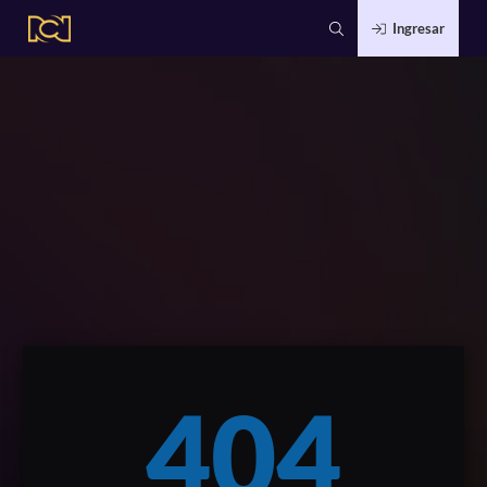
Ingresar
404