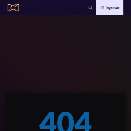
Ingresar
404