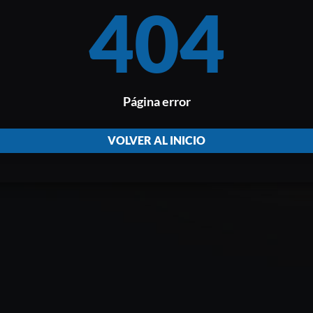
404
Página error
VOLVER AL INICIO