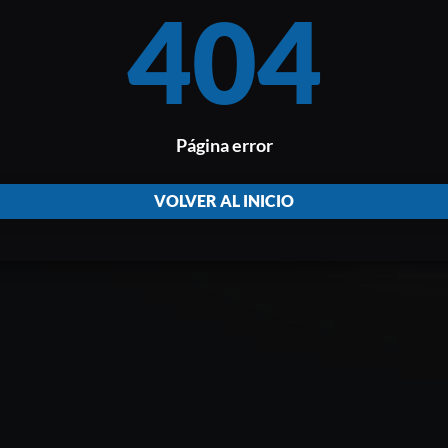
404
Página error
VOLVER AL INICIO