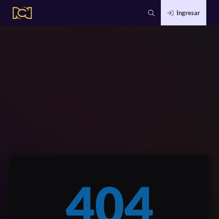
Ingresar
404