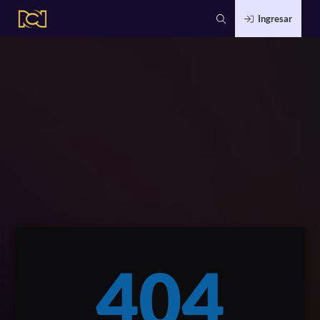
Ingresar
404