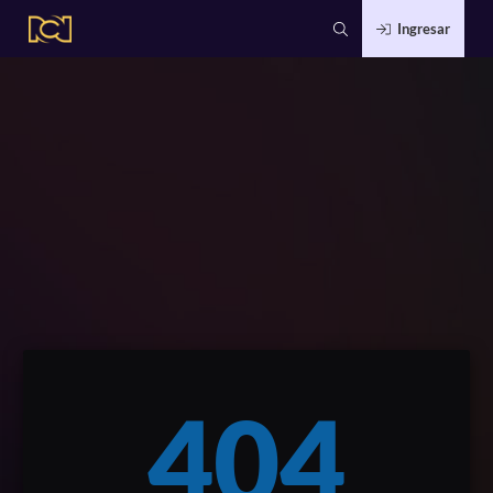
Ingresar
404